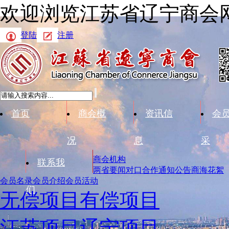
欢迎浏览江苏省辽宁商会
登陆
注册
首页
商会概
资讯信
会
况
息
采
商会机构
联系我
两省要闻
对口合作
通知公告
商海花絮
会员名录
会员介绍
会员活动
们
无偿项目
有偿项目
江苏项目
辽宁项目