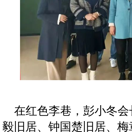
在红色李巷，彭小冬会
毅旧居、钟国楚旧居、梅