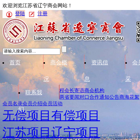
欢迎浏览江苏省辽宁商会网站！
登陆
注册
首页
商会概
资讯信
会
况
息
采
程
会长寄语
商会机构
联系我
两省要闻
对口合作
通知公告
商海花絮
会员名录
会员介绍
会员活动
们
无偿项目
有偿项目
江苏项目
辽宁项目