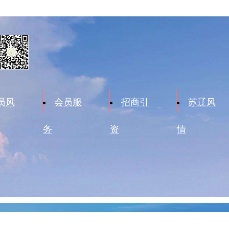
员风
会员服
招商引
苏辽风
务
资
情