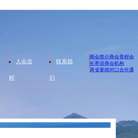
商会简介
商会章程
会
入会流
联系我
长寄语
商会机构
两省要闻
对口合作
通
程
们