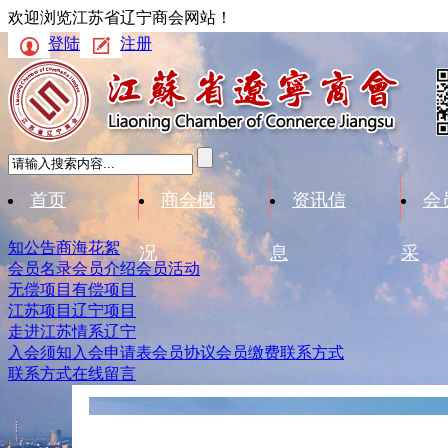
欢迎浏览江苏省辽宁商会网站！
登陆
注册
首页
商会概
资讯信
会
知公告
商海花絮
况
息
采
会员名录
会员介绍
会员活动
无偿项目
有偿项目
江苏项目
辽宁项目
走进江苏
情系辽宁
入会须知
入会申请表
会员协议
会员缴费
联系方式
联系方式
在线留言