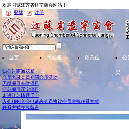
欢迎浏览江苏省辽宁商会网站！
登陆
注册
首页
商会概
资讯信
会
知公告
商海花絮
况
息
采
会员名录
会员介绍
会员活动
无偿项目
有偿项目
江苏项目
辽宁项目
走进江苏
情系辽宁
入会须知
入会申请表
会员协议
会员缴费
联系方式
联系方式
在线留言