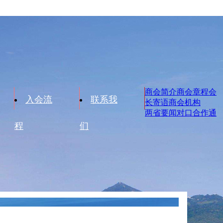
商会简介
商会章程
会
入会流
联系我
长寄语
商会机构
两省要闻
对口合作
通
程
们