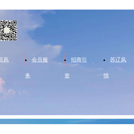
员风
会员服
招商引
苏辽风
务
资
情